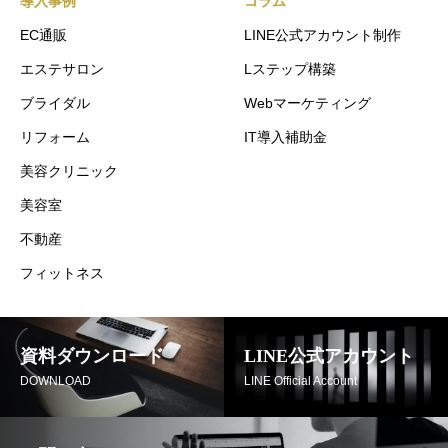
導入事例
コラム
EC通販
LINE公式アカウント制作
エステサロン
Lステップ構築
ブライダル
Webマーケティング
リフォーム
IT導入補助金
美容クリニック
美容室
不動産
フィットネス
資料ダウンロード
LINE公式アカウント
DOWNLOAD
LINE Official Account