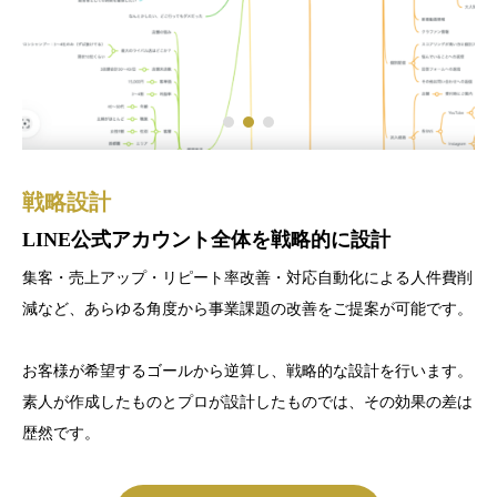
戦略設計
構築・制作
運用代行
LINE公式アカウント全体を戦略的に設計
Lステップ正規代理店のプロが構築代行
戦略データに基づく友だち獲得と配信代行
集客・売上アップ・リピート率改善・対応自動化による人件費削
Lステップ正規代理店に認定された実績豊富なLINE運用のプロ
制作・構築して終わりではなく、運用しながらしっかり仮説検
減など、あらゆる角度から事業課題の改善をご提案が可能です。
が、リッチメニューデザイン・ライティング・コンテンツ設計な
証・改善していくことが重要です。LINE内のユーザー⾏動履歴
ど、構築に必要なことはすべて丸投げで代行します。
を集計し、友だち獲得やコンテンツ配信などの施策に活かすこと
お客様が希望するゴールから逆算し、戦略的な設計を行います。
で、LINE運用のPDCAを素早く回します。
素人が作成したものとプロが設計したものでは、その効果の差は
株式会社LASIQが制作するアカウントは、ユーザビリティを重視
歴然です。
した上で、お客様側には細かな「ユーザーの行動分析」が実現で
また、実際に運用を始めると「少しだけ直したい...」という場所
きるよう内部構築にこだわっております。
が出てくることもあります。株式会社LASIQでは、納品してから
1ヵ月間は、文章の差し替えやデザイン、画像の微修正にも無償