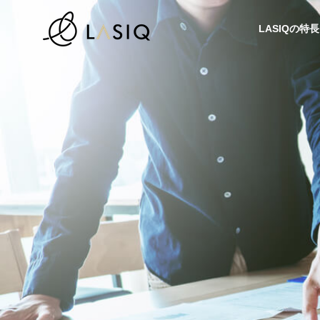
LASIQの特長
Lステップ構築
Lステ
会社情報
HISTORY
これまでの歩み
COMPANY
情報メディア
サービス
MEDIA
SERVICE
補助金
【現役コンサル監修】エステ
継続的
なる？
サロン集客＆リピート率UPは
狙う！
LINE公
説
『LINEのLステップ』が最
客効果
LINE OFFIC
強！