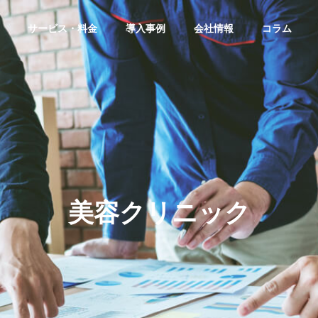
サービス・料金
導入事例
会社情報
コラム
ップ構築
IT導入補助金
OUTLINE
会社概要
美容クリニック
なリピート率アップを
IT導入補助金予測！2023年分
美容室×Lステップの集
はいつから？申請枠はどうな
式アカウント制作
Lステップ構築
とコツ
る？
IAL ACCOUNT
LSTEP