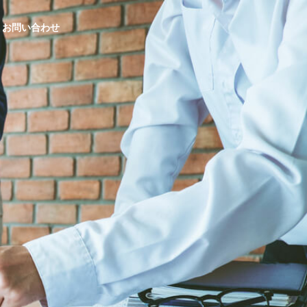
お問い合わせ
LINE公式アカウント制作
Webマーケティ
ACCESS
アクセス
Lステップ・LINE公式アカウ
ECサイト制作
ントはIT導入補助金の対象！2
の対象！202
Webマーケティング
023年はどうなる？申請方法・
申請方法・注
WEB MARKETING
注意点を解説